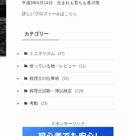
平成
3
年
6
月
14
日 生まれも育ちも香川県
詳しいプロフィールは
こちら
カテゴリー
ミニマリズム
(37)
使っている物・レビュー
(11)
税理士の仕事術
(15)
税理士試験・簿記検定
(119)
考動
(23)
スポンサーリンク