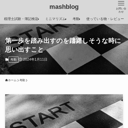
mashblog
お問い合
わせ
税理士試験・簿記検定
ミニマリズム
考動
使っている物・レビュー
第一歩を踏み出すのを躊躇しそうな時に
思い出すこと
2024年1月11日
考動
ホーム
考動