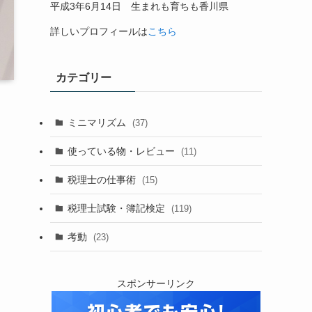
平成
3
年
6
月
14
日 生まれも育ちも香川県
詳しいプロフィールは
こちら
カテゴリー
ミニマリズム
(37)
使っている物・レビュー
(11)
税理士の仕事術
(15)
税理士試験・簿記検定
(119)
考動
(23)
スポンサーリンク