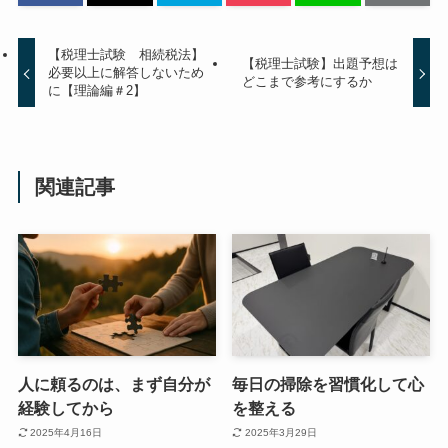
【税理士試験 相続税法】
【税理士試験】出題予想は
必要以上に解答しないため
どこまで参考にするか
に【理論編＃2】
関連記事
人に頼るのは、まず自分が
毎日の掃除を習慣化して心
経験してから
を整える
2025年4月16日
2025年3月29日