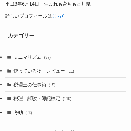
平成
3
年
6
月
14
日 生まれも育ちも香川県
詳しいプロフィールは
こちら
カテゴリー
ミニマリズム
(37)
使っている物・レビュー
(11)
税理士の仕事術
(15)
税理士試験・簿記検定
(119)
考動
(23)