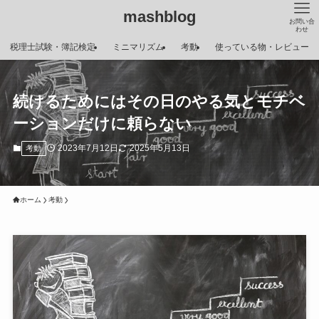
mashblog
お問い合
わせ
税理士試験・簿記検定
ミニマリズム
考動
使っている物・レビュー
続けるためにはその日のやる気とモチベ
ーションだけに頼らない
2023年7月12日
2025年5月13日
考動
ホーム
考動