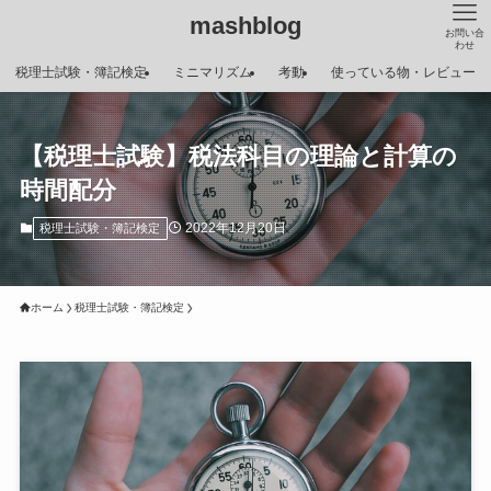
mashblog
お問い合
わせ
税理士試験・簿記検定
ミニマリズム
考動
使っている物・レビュー
【税理士試験】税法科目の理論と計算の
時間配分
2022年12月20日
税理士試験・簿記検定
ホーム
税理士試験・簿記検定