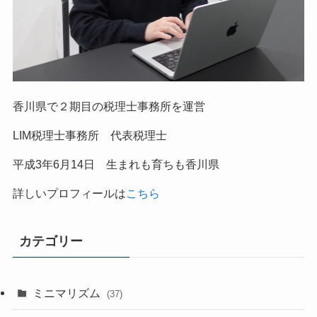
香川県で２期目の税理士事務所を運営
LIM税理士事務所 代表税理士
平成
3
年
6
月
14
日 生まれも育ちも香川県
詳しいプロフィールは
こちら
カテゴリー
ミニマリズム
(37)