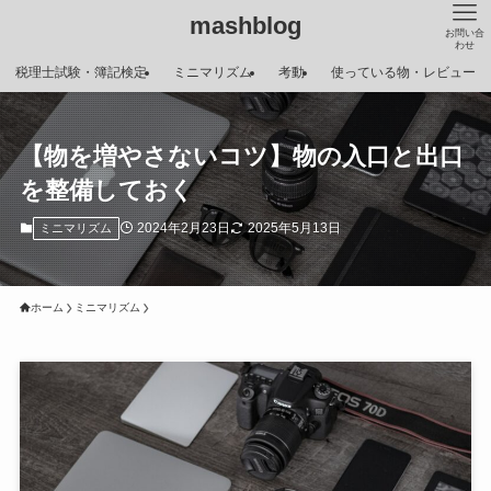
mashblog
お問い合
わせ
税理士試験・簿記検定
ミニマリズム
考動
使っている物・レビュー
【物を増やさないコツ】物の入口と出口
を整備しておく
2024年2月23日
2025年5月13日
ミニマリズム
ホーム
ミニマリズム