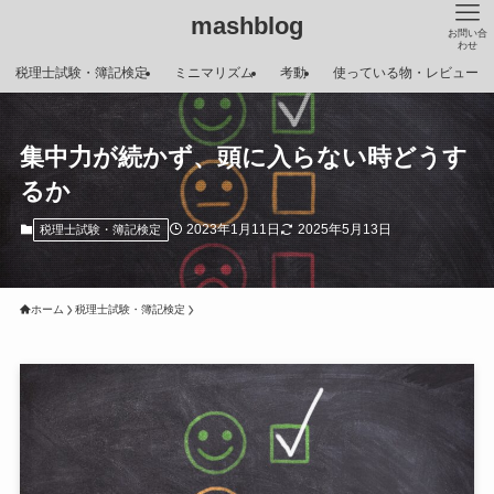
mashblog
お問い合
わせ
税理士試験・簿記検定
ミニマリズム
考動
使っている物・レビュー
集中力が続かず、頭に入らない時どうす
るか
2023年1月11日
2025年5月13日
税理士試験・簿記検定
ホーム
税理士試験・簿記検定