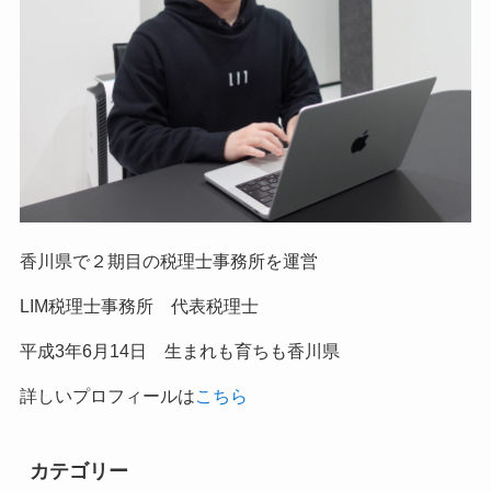
香川県で２期目の税理士事務所を運営
LIM税理士事務所 代表税理士
平成
3
年
6
月
14
日 生まれも育ちも香川県
詳しいプロフィールは
こちら
カテゴリー