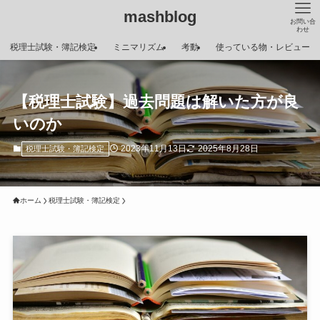
mashblog
お問い合
わせ
税理士試験・簿記検定
ミニマリズム
考動
使っている物・レビュー
【税理士試験】過去問題は解いた方が良
いのか
2023年11月13日
2025年8月28日
税理士試験・簿記検定
ホーム
税理士試験・簿記検定