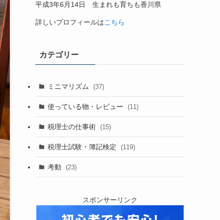
平成
3
年
6
月
14
日 生まれも育ちも香川県
詳しいプロフィールは
こちら
カテゴリー
ミニマリズム
(37)
使っている物・レビュー
(11)
税理士の仕事術
(15)
税理士試験・簿記検定
(119)
考動
(23)
スポンサーリンク