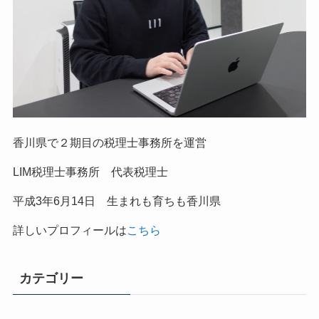
香川県で２期目の税理士事務所を運営
LIM税理士事務所 代表税理士
平成
3
年
6
月
14
日 生まれも育ちも香川県
詳しいプロフィールは
こちら
カテゴリー