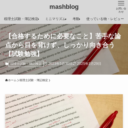
mashblog
お問い合
わせ
税理士試験・簿記検定
ミニマリズム
考動
使っている物・レビュー
【合格するために必要なこと】苦手な論
点から目を背けず、しっかり向き合う
【試験勉強】
2023年5月30日
2025年3月29日
税理士試験・簿記検定
ホーム
税理士試験・簿記検定