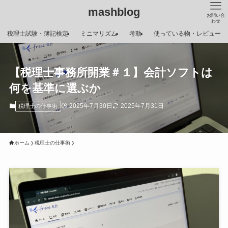
mashblog
お問い合
わせ
税理士試験・簿記検定
ミニマリズム
考動
使っている物・レビュー
【税理士事務所開業＃１】会計ソフトは
何を基準に選ぶか
2025年7月30日
2025年7月31日
税理士の仕事術
ホーム
税理士の仕事術