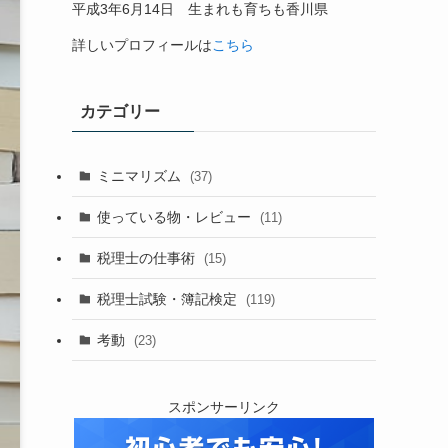
平成
3
年
6
月
14
日 生まれも育ちも香川県
詳しいプロフィールは
こちら
カテゴリー
ミニマリズム
(37)
使っている物・レビュー
(11)
税理士の仕事術
(15)
税理士試験・簿記検定
(119)
考動
(23)
スポンサーリンク